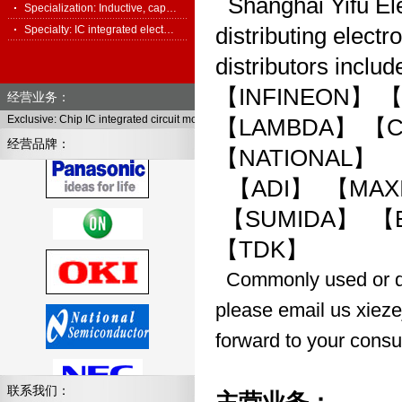
Shanghai Yifu Elec
Specialization: Inductive, cap…
Specialty: IC integrated elect…
distributing elec
distributors incl
【INFINEON】 
经营业务：
Exclusive: Chip IC integrated circuit module, full series of electronic components
【LAMBDA】 【
经营品牌：
【NATIONAL】 
【ADI】 【MAX
【SUMIDA】 【
【TDK】
Commonly used or di
please email us xie
forward to your consu
联系我们：