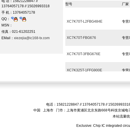
电 话：15821228847 //
型号
厂家
13764057178 // 15026993318
手 机：13764057178
QQ：
XC7K70T-L2FBG484E
专营X
MSN：
传真：021-61202251
XC7K70T-FBG676
专营X
EMail：
xiezejia@ic168-tx.com
XC7K70T-3FBG676E
专营X
XC7K325T-1FFG900E
专营X
XC7K325T-1FFG900C
专营X
XC7K325T-1FFG676I
专营X
电话：15821228847 // 13764057178 // 15026993
中国 上海市 门市：上海市黄浦区北京东路668号科技京城电子
本站流量
XC7K325T-1FFG676C
专营X
Exclusive: Chip IC integrated circ