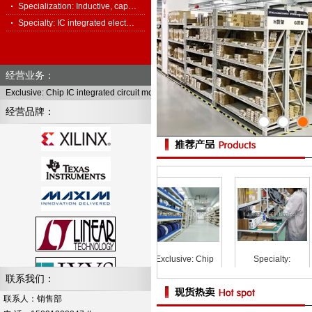
Specialization: Inductive, cap…
Specialty: IC integrated elect…
经营业务：
Exclusive: Chip IC integrated circuit module, full series of electronic components
经营品牌：
: Diode
Exclusive: Module
Exclusive: Chip
Specialty:
stor!
Capacitor, resistor,
联系我们：
inductor
联系人：销售部