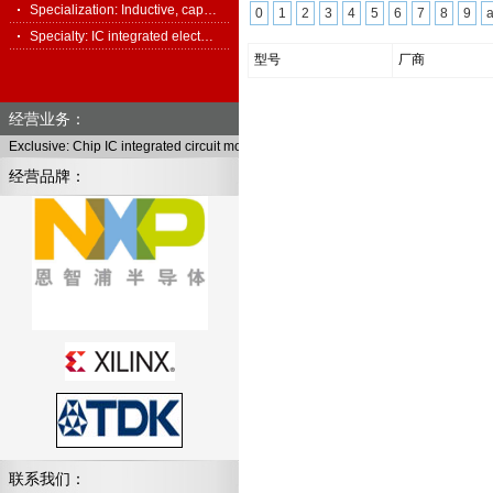
Specialization: Inductive, cap…
0
1
2
3
4
5
6
7
8
9
Specialty: IC integrated elect…
型号
厂商
经营业务：
Exclusive: Chip IC integrated circuit module, full series of electronic components
经营品牌：
联系我们：