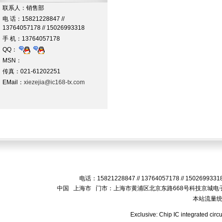
联系人：销售部
电 话：15821228847 //
13764057178 // 15026993318
手 机：13764057178
QQ：
MSN：
传真：021-61202251
EMail：
xiezejia@ic168-tx.com
电话：15821228847 // 13764057178 // 15026993
中国 上海市 门市：上海市黄浦区北京东路668号科技京城电子
本站流量
Exclusive: Chip IC integrated circ