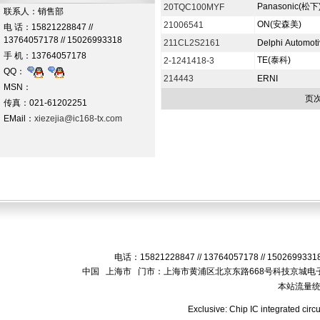
Panasonic(松下
20TQC100MYF
联系人：销售部
ON(安森美)
21006541
电 话：15821228847 //
13764057178 // 15026993318
211CL2S2161
Delphi Automot
手 机：13764057178
TE(泰科)
2-1241418-3
QQ：
214443
ERNI
MSN：
页
传真：021-61202251
EMail：
xiezejia@ic168-tx.com
电话：15821228847 // 13764057178 // 15026993
中国 上海市 门市：上海市黄浦区北京东路668号科技京城电子
本站流量
Exclusive: Chip IC integrated circ