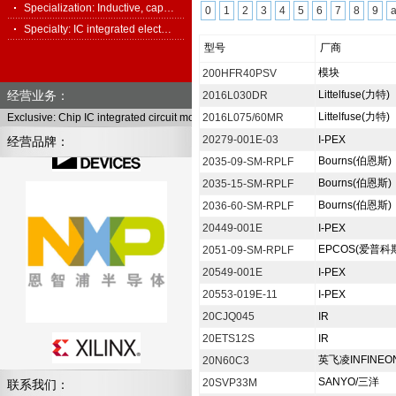
Specialization: Inductive, cap…
0
1
2
3
4
5
6
7
8
9
Specialty: IC integrated elect…
型号
厂商
模块
200HFR40PSV
经营业务：
Littelfuse(力特)
2016L030DR
Littelfuse(力特)
Exclusive: Chip IC integrated circuit module, full series of electronic components
2016L075/60MR
20279-001E-03
I-PEX
经营品牌：
Bourns(伯恩斯)
2035-09-SM-RPLF
Bourns(伯恩斯)
2035-15-SM-RPLF
Bourns(伯恩斯)
2036-60-SM-RPLF
20449-001E
I-PEX
EPCOS(爱普科
2051-09-SM-RPLF
20549-001E
I-PEX
20553-019E-11
I-PEX
20CJQ045
IR
20ETS12S
IR
英飞凌INFINEO
20N60C3
SANYO/三洋
20SVP33M
联系我们：