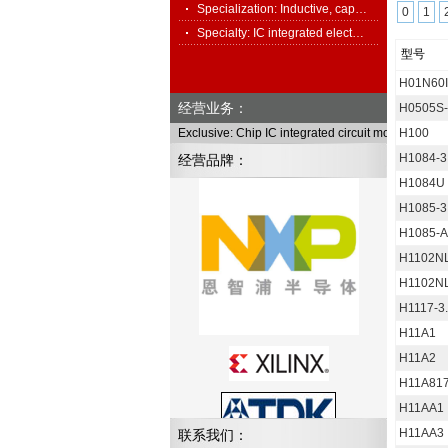
Specialization: Inductive, cap…
0
1
Specialty: IC integrated elect…
型号
H01N60I
经营业务：
H0505S
Exclusive: Chip IC integrated circuit module, full
H100
H1084-3
经营品牌：
H1084U
H1085-3
H1085-
H1102N
H1102N
H1117-3
H11A1
H11A2
H11A81
H11AA1
H11AA3
联系我们：