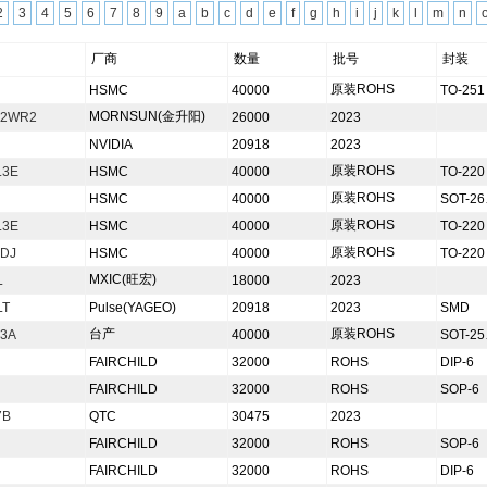
2
3
4
5
6
7
8
9
a
b
c
d
e
f
g
h
i
j
k
l
m
n
厂商
数量
批号
封装
原装ROHS
HSMC
40000
TO-251
MORNSUN(金升阳)
-2WR2
26000
2023
 series of electronic components such as diodes and transistors
NVIDIA
20918
2023
原装ROHS
.3E
HSMC
40000
TO-220
原装ROHS
HSMC
40000
SOT-2
原装ROHS
.3E
HSMC
40000
TO-220
原装ROHS
ADJ
HSMC
40000
TO-220
MXIC(旺宏)
L
18000
2023
LT
Pulse(YAGEO)
20918
2023
SMD
台产
原装ROHS
.3A
40000
SOT-2
FAIRCHILD
32000
ROHS
DIP-6
FAIRCHILD
32000
ROHS
SOP-6
7B
QTC
30475
2023
FAIRCHILD
32000
ROHS
SOP-6
FAIRCHILD
32000
ROHS
DIP-6