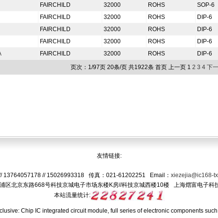
FAIRCHILD
32000
ROHS
SOP-6
FAIRCHILD
32000
ROHS
DIP-6
FAIRCHILD
32000
ROHS
DIP-6
FAIRCHILD
32000
ROHS
DIP-6
A
FAIRCHILD
32000
ROHS
DIP-6
页次：
1
/97页 20条/页 共1922条
首页
上一页
1
2
3
4
下
友情链接:
/ 13764057178 // 15026993318 传真：021-61202251 Email：
xiezejia@ic168-t
浦区北京东路668号科技京城电子市场东楼K房//科技京城西楼10楼 上海熠富电子科
本站流量
统计
:
clusive: Chip IC integrated circuit module, full series of electronic components such