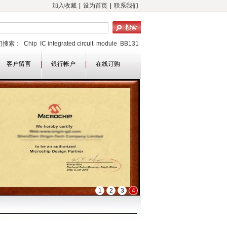
加入收藏
|
设为首页
|
联系我们
门搜索：
Chip
IC integrated circuit
module
BB131
353H
1SS352
MC34182
MM1478FFBE
CD4071
24C32CN-SH-T
客户留言
XC4003A-6PQ100C
银行帐户
在线订购
1
2
3
4