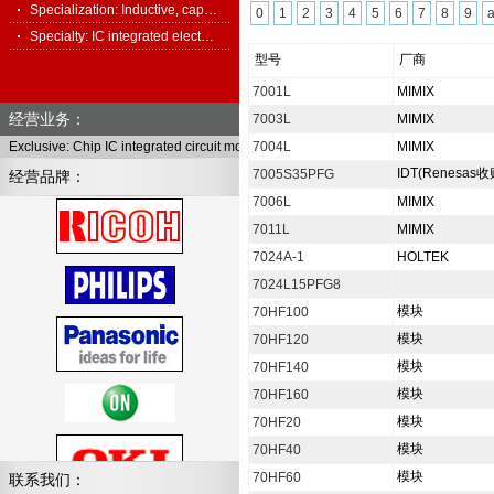
Specialization: Inductive, cap…
0
1
2
3
4
5
6
7
8
9
Specialty: IC integrated elect…
型号
厂商
7001L
MIMIX
经营业务：
7003L
MIMIX
Exclusive: Chip IC integrated circuit module, full series of electronic components
7004L
MIMIX
IDT(Renesas收
7005S35PFG
经营品牌：
7006L
MIMIX
7011L
MIMIX
7024A-1
HOLTEK
7024L15PFG8
模块
70HF100
模块
70HF120
模块
70HF140
模块
70HF160
模块
70HF20
模块
70HF40
模块
70HF60
联系我们：